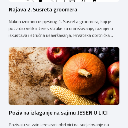
Najava 2. Susreta groomera
Nakon iznimno uspješnog 1. Susreta groomera, koji je
potvrdio velik interes struke za umrežavanje, razmjenu
iskustava i stručna usavršavanja, Hrvatska obrtnička
komora organizira 2. Susret groomera HOK-a, koji će se
održati 12. rujna u Kongresnom centru na Zagrebačkom
velesajmu. Susret će i ove godine okupiti groomere,
stručnjake i zaljubljenike u njegu pasa iz cijele Hrvatske,
[…]
Poziv na izlaganje na sajmu JESEN U LICI
Pozivaju se zainteresirani obrtnici na sudjelovanje na