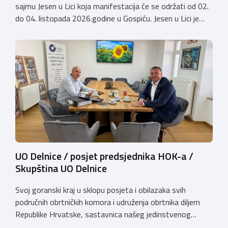
sajmu Jesen u Lici koja manifestacija će se održati od 02.
do 04. listopada 2026.godine u Gospiću. Jesen u Lici je
izložba tradicijskih proizvoda koja se po 28. puta održava
u Gospiću i prerasla je u najznačajnjiju gospodarsku,
kulturnu i etno manifestaciju na području Ličko-senjske
županije. Organizator izložbe […]
UO Delnice / posjet predsjednika HOK-a /
Skupština UO Delnice
Svoj goranski kraj u sklopu posjeta i obilazaka svih
područnih obrtničkih komora i udruženja obrtnika diljem
Republike Hrvatske, sastavnica našeg jedinstvenog
komorskog sustava, predsjednik Hrvatske obrtničke