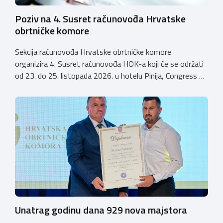
Poziv na 4. Susret računovođa Hrvatske
obrtničke komore
Sekcija računovođa Hrvatske obrtničke komore
organizira 4. Susret računovođa HOK-a koji će se održati
od 23. do 25. listopada 2026. u hotelu Pinija, Congress &
Event Center Zadar (Petrčane). Susret će službeno biti
otvoren u petak, 23. listopada 2026. u
poslijepodnevnim, uz uvodno predavanje i pozdrav
domaćina. Tijekom subote, 24. listopada, održavat će se
predavanja, interaktivne radionice te okrugli stolovi na
aktualne teme. […]
Unatrag godinu dana 929 nova majstora