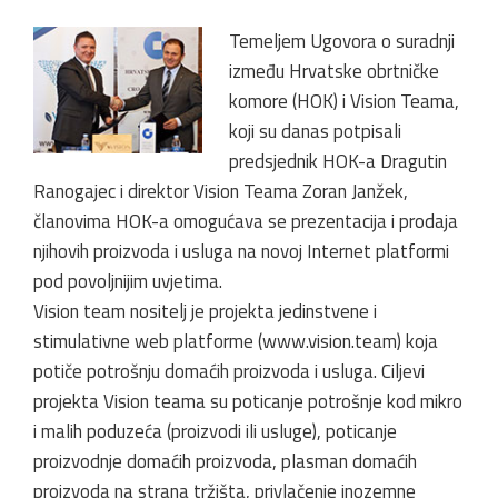
Temeljem Ugovora o suradnji
između Hrvatske obrtničke
komore (HOK) i Vision Teama,
koji su danas potpisali
predsjednik HOK-a Dragutin
Ranogajec i direktor Vision Teama Zoran Janžek,
članovima HOK-a omogućava se prezentacija i prodaja
njihovih proizvoda i usluga na novoj Internet platformi
pod povoljnijim uvjetima.
Vision team nositelj je projekta jedinstvene i
stimulativne web platforme (www.vision.team) koja
potiče potrošnju domaćih proizvoda i usluga. Ciljevi
projekta Vision teama su poticanje potrošnje kod mikro
i malih poduzeća (proizvodi ili usluge), poticanje
proizvodnje domaćih proizvoda, plasman domaćih
proizvoda na strana tržišta, privlačenje inozemne