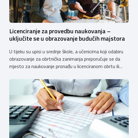
Licenciranje za provedbu naukovanja –
uključite se u obrazovanje budućih majstora
U tijeku su upisi u srednje škole, a učenicima koji odabiru
obrazovanje za obrtnička zanimanja preporučuje se da
mjesto za naukovanje pronađu u licenciranom obrtu ili
pravnoj osobi. Hrvatska obrtnička komora poziva obrtnike
koji još nemaju licenciju da pokrenu postupak
licenciranja kako bi budućim učenicima omogućili
kvalitetno i sigurno stjecanje praktičnih znanja, a
istodobno ulagali u razvoj […]