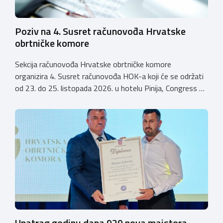
Poziv na 4. Susret računovođa Hrvatske
obrtničke komore
Sekcija računovođa Hrvatske obrtničke komore
organizira 4. Susret računovođa HOK-a koji će se održati
od 23. do 25. listopada 2026. u hotelu Pinija, Congress &
Event Center Zadar (Petrčane). Susret će službeno biti
otvoren u petak, 23. listopada 2026. u
poslijepodnevnim, uz uvodno predavanje i pozdrav
domaćina. Tijekom subote, 24. listopada, održavat će se
predavanja, interaktivne radionice te okrugli stolovi na
aktualne teme. […]
Unatrag godinu dana 929 nova majstora