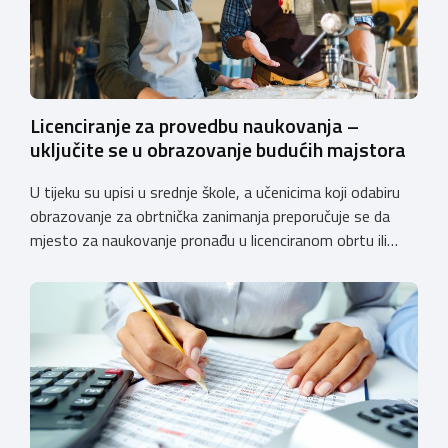
Licenciranje za provedbu naukovanja –
uključite se u obrazovanje budućih majstora
U tijeku su upisi u srednje škole, a učenicima koji odabiru
obrazovanje za obrtnička zanimanja preporučuje se da
mjesto za naukovanje pronađu u licenciranom obrtu ili
pravnoj osobi. Hrvatska obrtnička komora poziva obrtnike
koji još nemaju licenciju da pokrenu postupak
licenciranja kako bi budućim učenicima omogućili
kvalitetno i sigurno stjecanje praktičnih znanja, a
istodobno ulagali u razvoj […]