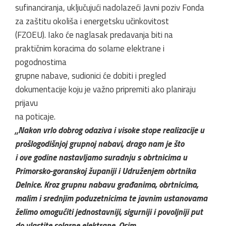
sufinanciranja, uključujući nadolazeći Javni poziv Fonda
za zaštitu okoliša i energetsku učinkovitost
(FZOEU). Iako će naglasak predavanja biti na
praktičnim koracima do solarne elektrane i
pogodnostima
grupne nabave, sudionici će dobiti i pregled
dokumentacije koju je važno pripremiti ako planiraju
prijavu
na poticaje.
„Nakon vrlo dobrog odaziva i visoke stope realizacije u
prošlogodišnjoj grupnoj nabavi, drago nam je što
i ove godine nastavljamo suradnju s obrtnicima u
Primorsko-goranskoj županiji i Udruženjem obrtnika
Delnice. Kroz grupnu nabavu građanima, obrtnicima,
malim i srednjim poduzetnicima te javnim ustanovama
želimo omogućiti jednostavniji, sigurniji i povoljniji put
do vlastite solarne elektrane. Osim