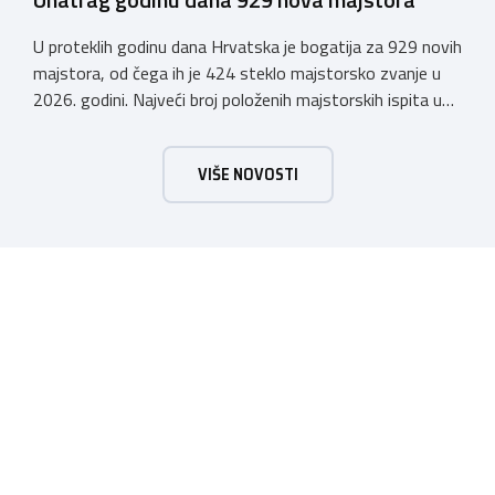
U proteklih godinu dana Hrvatska je bogatija za 929 novih
majstora, od čega ih je 424 steklo majstorsko zvanje u
2026. godini. Najveći broj položenih majstorskih ispita u
posljednjih godinu dana bio je u majstorskim zvanjima
majstor elektroinstalater, majstor frizer, majstor
VIŠE NOVOSTI
vodoinstalatera, instalatera grijanja i klimatizacije te
majstora automehaničara. Najveći broj navedenih
majstorskih ispita položeno […]