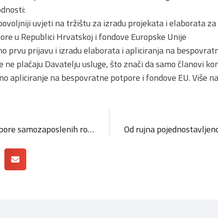
dnosti:
povoljniji uvjeti na tržištu za izradu projekata i elaborata z
ore u Republici Hrvatskoj i fondove Europske Unije
o prvu prijavu i izradu elaborata i apliciranja na bespovrat
anje ne plaćaju Davatelju usluge, što znači da samo članovi 
no apliciranje na bespovratne potpore i fondove EU. Više n
Rodiljne i roditeljske potpore samozaposlenih roditelja