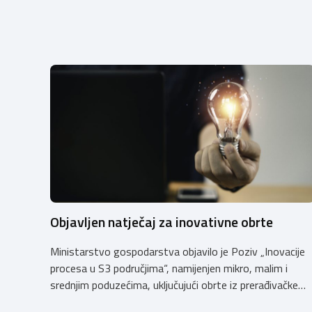
Objavljen natječaj za inovativne obrte
Ministarstvo gospodarstva objavilo je Poziv „Inovacije
procesa u S3 područjima“, namijenjen mikro, malim i
srednjim poduzećima, uključujući obrte iz prerađivačke
industrije, koji razvijaju inovativne proizvode i žele ih