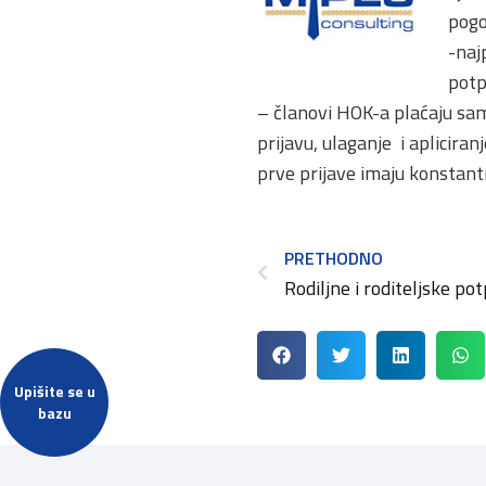
pogo
-naj
potp
– članovi HOK-a plaćaju sam
prijavu, ulaganje i aplicir
prve prijave imaju konstant
PRETHODNO
Upišite se u
bazu