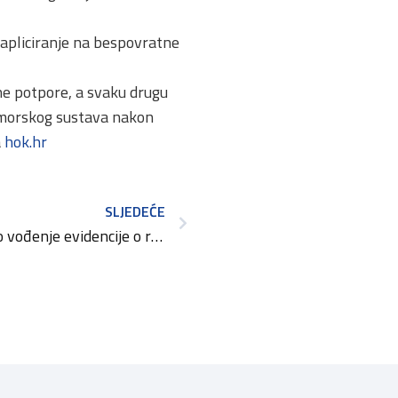
a apliciranje na bespovratne
ne potpore, a svaku drugu
komorskog sustava nakon
a
hok.hr
SLJEDEĆE
Od rujna pojednostavljeno vođenje evidencije o radnicima i radnom vremenu