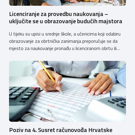
Licenciranje za provedbu naukovanja –
uključite se u obrazovanje budućih majstora
U tijeku su upisi u srednje škole, a učenicima koji odabiru
obrazovanje za obrtnička zanimanja preporučuje se da
mjesto za naukovanje pronađu u licenciranom obrtu ili
pravnoj osobi. Hrvatska obrtnička komora poziva obrtnike
koji još nemaju licenciju da pokrenu postupak
licenciranja kako bi budućim učenicima omogućili
kvalitetno i sigurno stjecanje praktičnih znanja, a
istodobno ulagali u razvoj […]
Poziv na 4. Susret računovođa Hrvatske