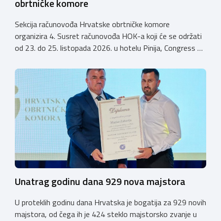
obrtničke komore
Sekcija računovođa Hrvatske obrtničke komore
organizira 4. Susret računovođa HOK-a koji će se održati
od 23. do 25. listopada 2026. u hotelu Pinija, Congress &
Event Center Zadar (Petrčane). Susret će službeno biti
otvoren u petak, 23. listopada 2026. u
poslijepodnevnim, uz uvodno predavanje i pozdrav
domaćina. Tijekom subote, 24. listopada, održavat će se
predavanja, interaktivne radionice te okrugli stolovi na
aktualne teme. […]
Unatrag godinu dana 929 nova majstora
U proteklih godinu dana Hrvatska je bogatija za 929 novih
majstora, od čega ih je 424 steklo majstorsko zvanje u