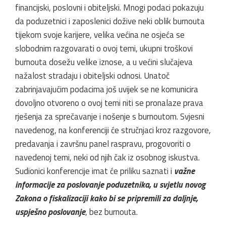
financijski, poslovni i obiteljski. Mnogi podaci pokazuju
da poduzetnici i zaposlenici dožive neki oblik burnouta
tijekom svoje karijere, velika većina ne osjeća se
slobodnim razgovarati o ovoj temi, ukupni troškovi
burnouta dosežu velike iznose, a u većini slučajeva
nažalost stradaju i obiteljski odnosi. Unatoč
zabrinjavajućim podacima još uvijek se ne komunicira
dovoljno otvoreno o ovoj temi niti se pronalaze prava
rješenja za sprečavanje i nošenje s burnoutom. Svjesni
navedenog, na konferenciji će stručnjaci kroz razgovore,
predavanja i završnu panel raspravu, progovoriti o
navedenoj temi, neki od njih čak iz osobnog iskustva.
Sudionici konferencije imat će priliku saznati i
važne
informacije za poslovanje poduzetnika, u svjetlu novog
Zakona o fiskalizaciji kako bi se pripremili za daljnje,
uspješno poslovanje
, bez burnouta.